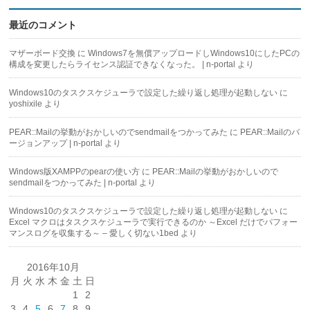
最近のコメント
マザーボード交換
に
Windows7を無償アップロードしWindows10にしたPCの
構成を変更したらライセンス認証できなくなった。 | n-portal
より
Windows10のタスクスケジューラで設定した繰り返し処理が起動しない
に
yoshixile
より
PEAR::Mailの挙動がおかしいのでsendmailをつかってみた
に
PEAR::Mailのバ
ージョンアップ | n-portal
より
Windows版XAMPPのpearの使い方
に
PEAR::Mailの挙動がおかしいので
sendmailをつかってみた | n-portal
より
Windows10のタスクスケジューラで設定した繰り返し処理が起動しない
に
Excel マクロはタスクスケジューラで実行できるのか ～Excel だけでパフォー
マンスログを収集する～ – 愛しく切ない1bed
より
2016年10月
月
火
水
木
金
土
日
1
2
3
4
5
6
7
8
9