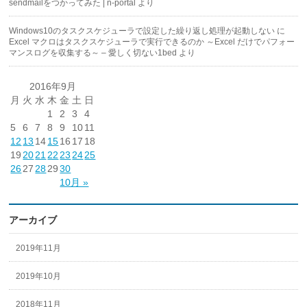
sendmailをつかってみた | n-portal
より
Windows10のタスクスケジューラで設定した繰り返し処理が起動しない
に
Excel マクロはタスクスケジューラで実行できるのか ～Excel だけでパフォー
マンスログを収集する～ – 愛しく切ない1bed
より
2016年9月
月
火
水
木
金
土
日
1
2
3
4
5
6
7
8
9
10
11
12
13
14
15
16
17
18
19
20
21
22
23
24
25
26
27
28
29
30
10月 »
アーカイブ
2019年11月
2019年10月
2018年11月